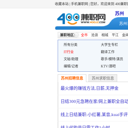
收藏本站
|
手机兼职网
| 您好，欢迎来到 400兼
苏州
苏州
兼职地区：
全市
沧浪
相城
平江
金
所有分类
大学生专栏
IT行业
翻译工作
文秘/助理
歌手/模特/演员
编辑/记者
KTV/酒吧
苏州招聘信息
苏州求职信息
最火爆的赚钱方法,日薪,无押金
日结300元急聘在家/网上兼职全自
线上日结兼职-小红薯,某音,kuai手
线上代购员只需工作1小时