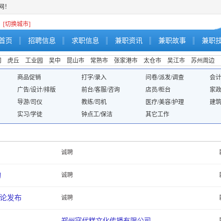
职网！
[切换城市]
首页
招聘信息
求职信息
兼职资讯
兼职故事
兼职
阊
虎丘
工业园
吴中
昆山市
常熟市
张家港市
太仓市
吴江市
苏州周边
商品促销
打字/录入
问卷/派发/调查
会计
广告/设计/排版
前台/客服/咨询
店员/柜台
家政
导游/司仪
教练/司机
医疗/美容/护理
建筑
实习/学徒
钟点工/保洁
其它工作
诚聘
动
诚聘
评论发布
诚聘
郑州寇代糕文化传播有限公司