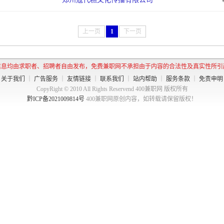
上一页
1
下一页
信息均由求职者、招聘者自由发布，免费兼职网不承担由于内容的合法性及真实性所引
关于我们
｜
广告服务
｜
友情链接
｜
联系我们
｜
站内帮助
｜
服务条款
｜
免责申明
CopyRight © 2010 All Rights Reservend 400兼职网 版权所有
黔ICP备2021009814号
400兼职网原创内容，如转载请保留版权！