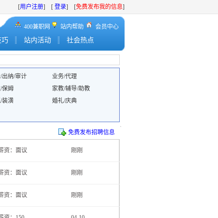
[
用户注册
] [
登录
] [
免费发布我的信息
]
400兼职网
站内帮助
会员中心
技巧
站内活动
社会热点
/出纳/审计
业务/代理
/保姆
家教/辅导/助教
/装潢
婚礼/庆典
免费发布招聘信息
薪资：面议
刚刚
薪资：面议
刚刚
薪资：面议
刚刚
薪资：150
04-10