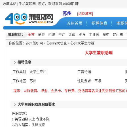
收藏本站
|
手机兼职网
| 您好，欢迎来到 400兼职网！
苏州
[切换城市]
苏州首页
招聘信息
求职
兼职地区：
全市
沧浪
相城
平江
金阊
虎丘
工业园
吴中
昆山市
你的位置：
苏州兼职网
>
苏州招聘信息
>
苏州大学生专栏
大学生兼职助理
招聘信息
工作类别：大学生专栏
工资待遇：
工作地区：苏州
性别要求：不限
提示：以服装费、押金、会员卡、存档费、充话费等名义让先交钱或汇款的1
大学生兼职助理职位要求
任职要求：
1-英语四级以上 专业不限
2-为人踏实，头脑灵活