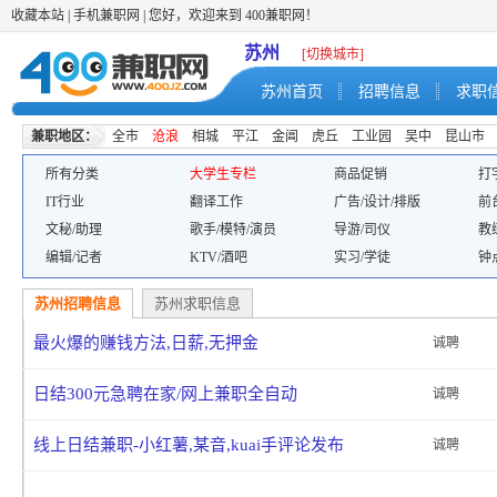
收藏本站
|
手机兼职网
| 您好，欢迎来到 400兼职网！
苏州
[切换城市]
苏州首页
招聘信息
求职
兼职地区：
全市
沧浪
相城
平江
金阊
虎丘
工业园
吴中
昆山市
所有分类
大学生专栏
商品促销
打
IT行业
翻译工作
广告/设计/排版
前
文秘/助理
歌手/模特/演员
导游/司仪
教
编辑/记者
KTV/酒吧
实习/学徒
钟
苏州招聘信息
苏州求职信息
最火爆的赚钱方法,日薪,无押金
诚聘
日结300元急聘在家/网上兼职全自动
诚聘
线上日结兼职-小红薯,某音,kuai手评论发布
诚聘